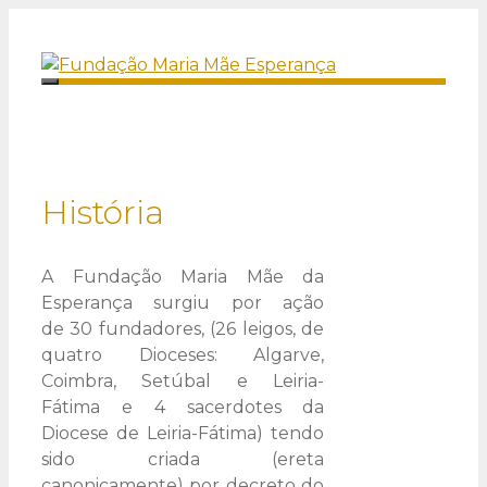
Saltar
para
o
Menu
conteúdo
História
A Fundação Maria Mãe da
Esperança surgiu por ação
de 30 fundadores, (26 leigos, de
quatro Dioceses: Algarve,
Coimbra, Setúbal e Leiria-
Fátima e 4 sacerdotes da
Diocese de Leiria-Fátima) tendo
sido criada (ereta
canonicamente) por decreto do