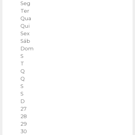
Seg
Ter
Qua
Qui
Sex
Sáb
Dom
S
T
Q
Q
S
S
D
27
28
29
30