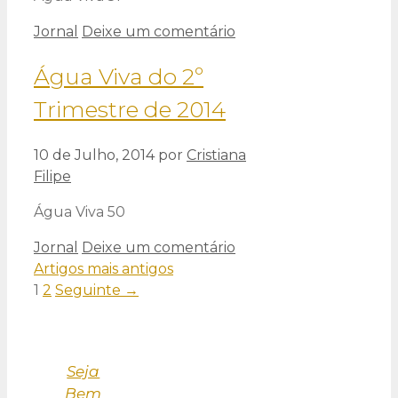
Categorias
Jornal
Deixe um comentário
Água Viva do 2º
Trimestre de 2014
10 de Julho, 2014
por
Cristiana
Filipe
Água Viva 50
Categorias
Jornal
Deixe um comentário
Artigos mais antigos
Página
Página
1
2
Seguinte
→
Seja
Bem