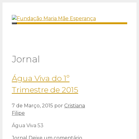
Saltar
para
o
Menu
conteúdo
Jornal
Água Viva do 1º
Trimestre de 2015
7 de Março, 2015
por
Cristiana
Filipe
Água Viva 53
Categorias
Jornal
Deixe um comentário