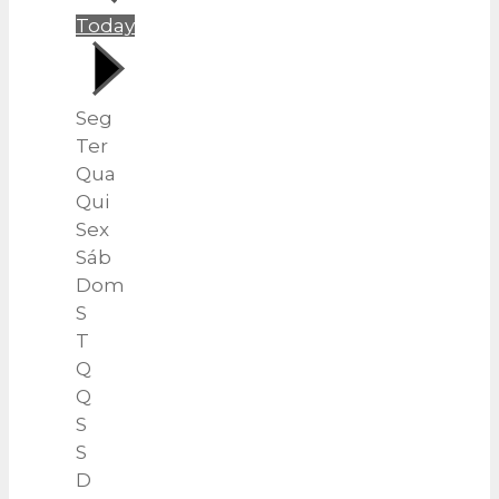
Today
Seg
Ter
Qua
Qui
Sex
Sáb
Dom
S
T
Q
Q
S
S
D