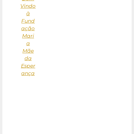
Vindo
à
Fund
ação
Mari
a
Mãe
da
Esper
ança