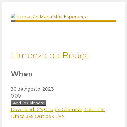
Saltar
para
o
Menu
conteúdo
Limpeza da Bouça.
When
26 de Agosto, 2023
0:00
Add To Calendar
Download ICS
Google Calendar
iCalendar
Office 365
Outlook Live