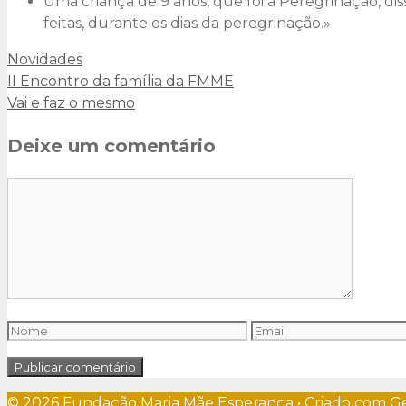
Uma criança de 9 anos, que foi à Peregrinação, dis
feitas, durante os dias da peregrinação.»
Categorias
Novidades
II Encontro da família da FMME
Vai e faz o mesmo
Deixe um comentário
Comentário
Nome
Email
© 2026 Fundação Maria Mãe Esperança
• Criado com
G