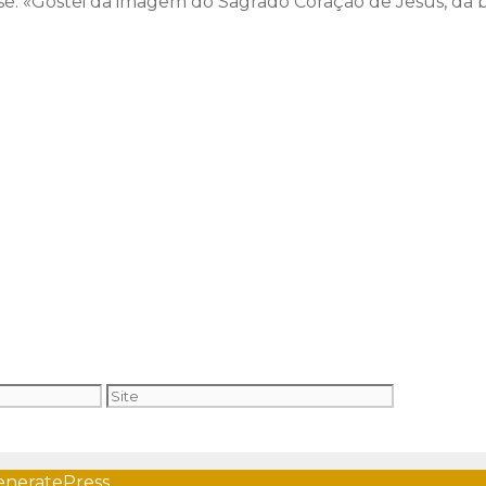
se: «Gostei da imagem do Sagrado Coração de Jesus, da bas
Site
eneratePress