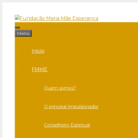
Saltar
para
o
conteúdo
Menu
Menu
Inicio
FMME
Quem somos?
O principal Impulsionador
Conselheiro Espiritual