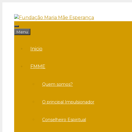
Saltar
para
o
conteúdo
Menu
Menu
Inicio
FMME
Quem somos?
O principal Impulsionador
Conselheiro Espiritual