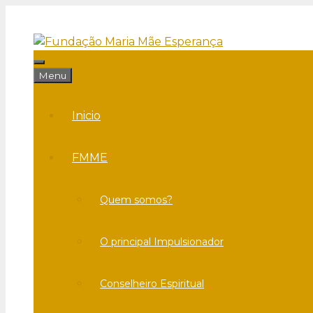
Saltar
para
o
conteúdo
Menu
Menu
Inicio
FMME
Quem somos?
O principal Impulsionador
Conselheiro Espiritual