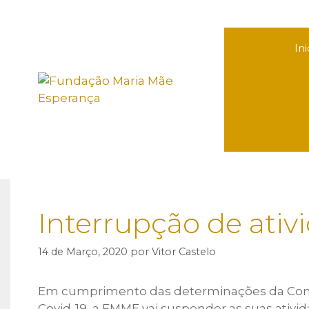
Saltar
para
o
Ini
conteúdo
Interrupção de ati
14 de Março, 2020
por
Vitor Castelo
Em cumprimento das determinações da Confe
Covid-19, a FMME vai suspender as suas ativ