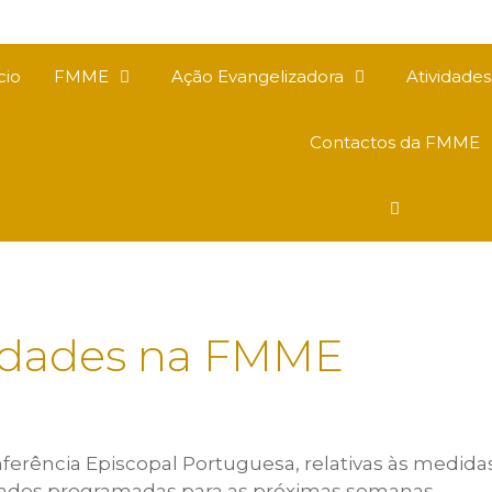
cio
FMME
Ação Evangelizadora
Atividade
Contactos da FMME
vidades na FMME
rência Episcopal Portuguesa, relativas às medida
idades programadas para as próximas semanas.