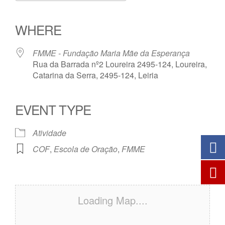
Download ICS
Google Calendar
iCalendar
Office 365
Outlook Live
WHERE
FMME - Fundação Maria Mãe da Esperança
Rua da Barrada nº2 Loureira 2495-124, Loureira,
Catarina da Serra, 2495-124, Leiria
EVENT TYPE
Atividade
COF
,
Escola de Oração
,
FMME
Loading Map....