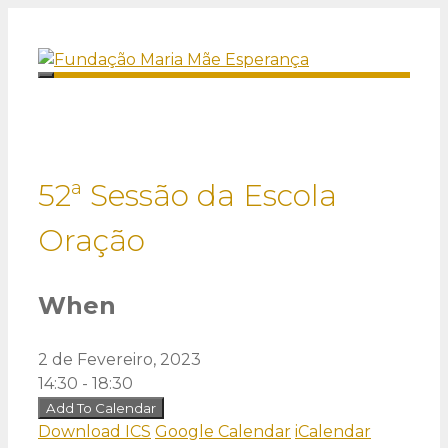
Saltar
para
o
Menu
conteúdo
52ª Sessão da Escola
Oração
When
2 de Fevereiro, 2023
14:30 - 18:30
Add To Calendar
Download ICS
Google Calendar
iCalendar