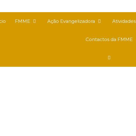
cio
FMME
Ação Evangelizadora
Atividade
Contactos da FMME