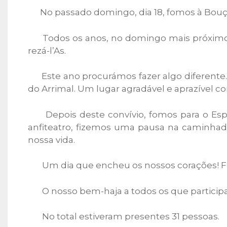
No passado domingo, dia 18, fomos à Bouça 
Todos os anos, no domingo mais próximo, a
rezá-l’As.
Este ano procurámos fazer algo diferente.
do Arrimal. Um lugar agradável e aprazível 
Depois deste convívio, fomos para o Espa
anfiteatro, fizemos uma pausa na caminhada
nossa vida.
Um dia que encheu os nossos corações! Foi v
O nosso bem-haja a todos os que particip
No total estiveram presentes 31 pessoas.