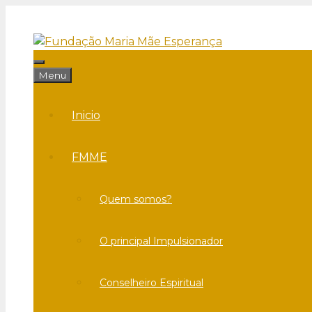
Saltar
para
o
conteúdo
Menu
Menu
Inicio
FMME
Quem somos?
O principal Impulsionador
Conselheiro Espiritual