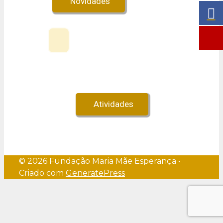
Novidades
Veja no Youtube!
Atividades
© 2026 Fundação Maria Mãe Esperança
•
Criado com
GeneratePress