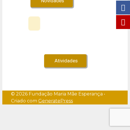
Novidades
Veja no Youtube!
Atividades
© 2026 Fundação Maria Mãe Esperança
•
Criado com
GeneratePress