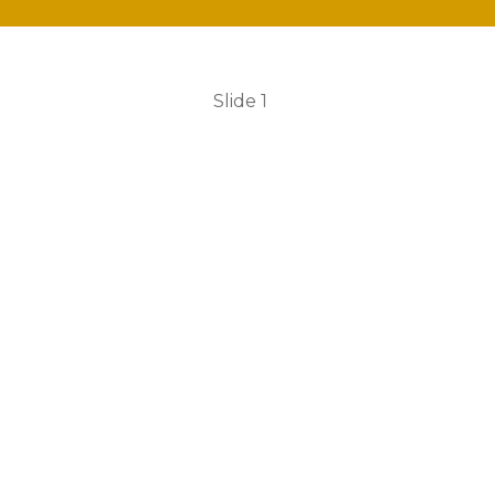
Slide 1
o à
FMME
- Fundação Maria Mã
e!