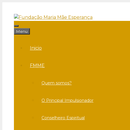
Saltar
para
o
conteúdo
Menu
Menu
Inicio
FMME
Quem somos?
O Principal Impulsionador
Conselheiro Espiritual