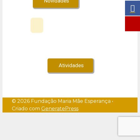
Novidades
Veja no Youtube!
Atividades
© 2026 Fundação Maria Mãe Esperança
•
Criado com
GeneratePress