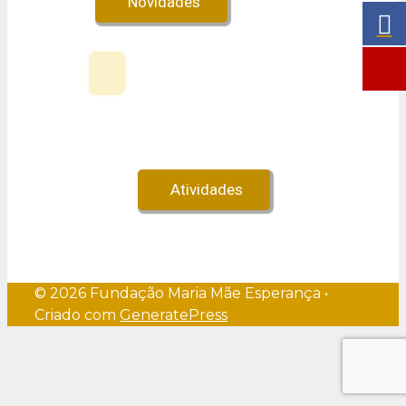
Novidades
Veja no Youtube!
Atividades
© 2026 Fundação Maria Mãe Esperança
•
Criado com
GeneratePress