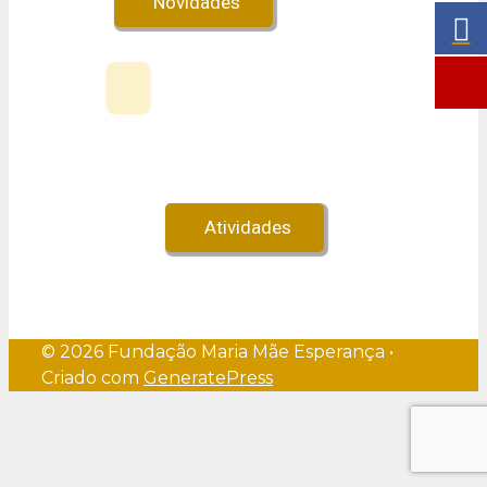
Novidades
Veja no Youtube!
Atividades
© 2026 Fundação Maria Mãe Esperança
•
Criado com
GeneratePress