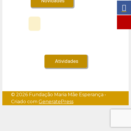
Novidades
Veja no Youtube!
Atividades
© 2026 Fundação Maria Mãe Esperança
•
Criado com
GeneratePress