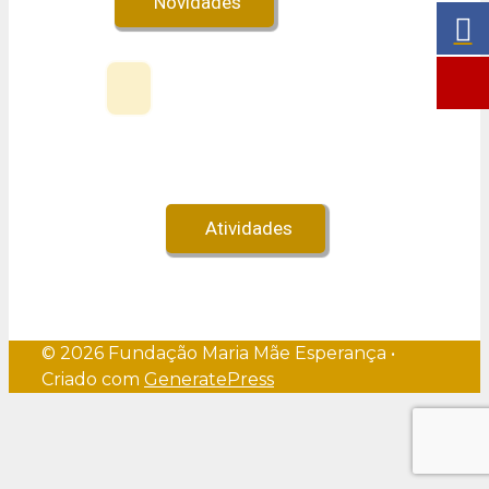
Novidades
Veja no Youtube!
Atividades
© 2026 Fundação Maria Mãe Esperança
•
Criado com
GeneratePress