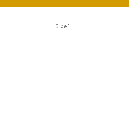
Slide 1
o à
FMME
- Fundação Maria Mã
e!