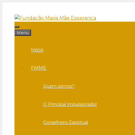
Saltar
para
o
conteúdo
Menu
Menu
Inicio
FMME
Quem somos?
O Principal Impulsionador
Conselheiro Espiritual