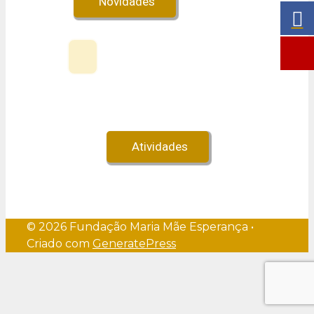
Novidades
Veja no Youtube!
Atividades
© 2026 Fundação Maria Mãe Esperança
•
Criado com
GeneratePress