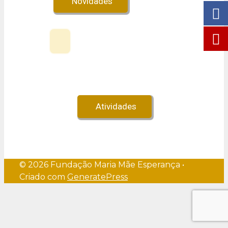
Novidades
Veja no Youtube!
Atividades
© 2026 Fundação Maria Mãe Esperança
•
Criado com
GeneratePress