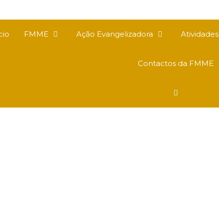
cio
FMME
Ação Evangelizadora
Atividade
Contactos da FMME