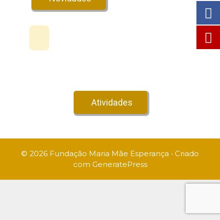
Veja no Youtube!
Atividades
© 2026 Fundação Maria Mãe Esperança
• Criado
com
GeneratePress