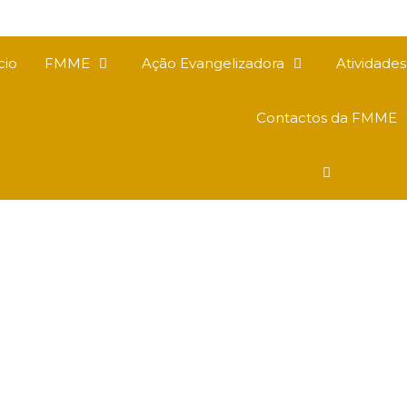
cio
FMME
Ação Evangelizadora
Atividade
Contactos da FMME