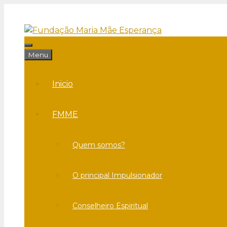
Saltar
para
o
conteúdo
Menu
Menu
Inicio
FMME
Quem somos?
O principal Impulsionador
Conselheiro Espiritual