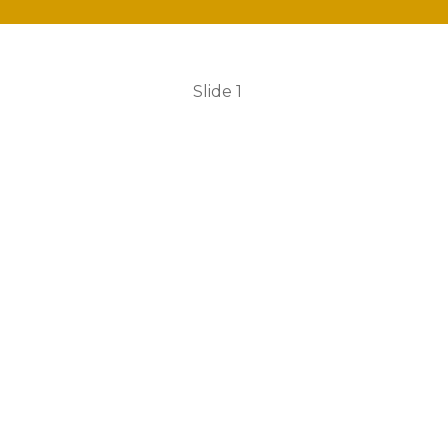
Slide 1
o à
FMME
- Fundação Maria Mã
e!