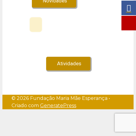
Novidades
Veja no Youtube!
Atividades
© 2026 Fundação Maria Mãe Esperança
•
Criado com
GeneratePress