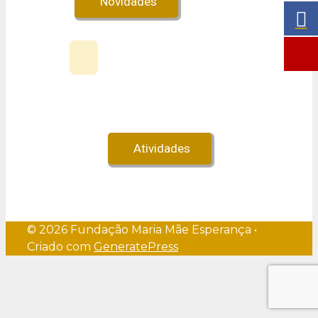
Novidades
Veja no Youtube!
Atividades
© 2026 Fundação Maria Mãe Esperança
•
Criado com
GeneratePress