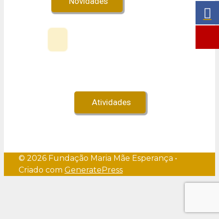
Novidades
Veja no Youtube!
Atividades
© 2026 Fundação Maria Mãe Esperança
•
Criado com
GeneratePress