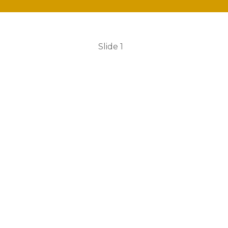
Slide 1
o à
FMME
- Fundação Maria Mã
e!