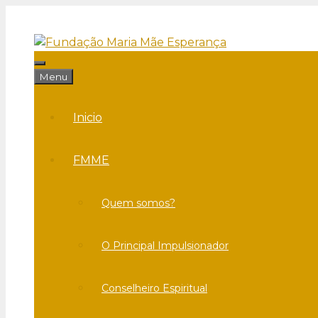
Saltar
para
o
conteúdo
Menu
Menu
Inicio
FMME
Quem somos?
O Principal Impulsionador
Conselheiro Espiritual