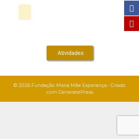
Veja no Youtube!
Atividades
© 2026 Fundação Maria Mãe Esperança
• Criado
com
GeneratePress