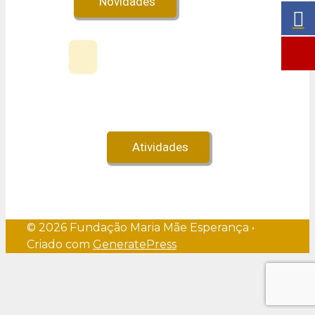
Novidades
Veja no Youtube!
Atividades
© 2026 Fundação Maria Mãe Esperança
•
Criado com
GeneratePress