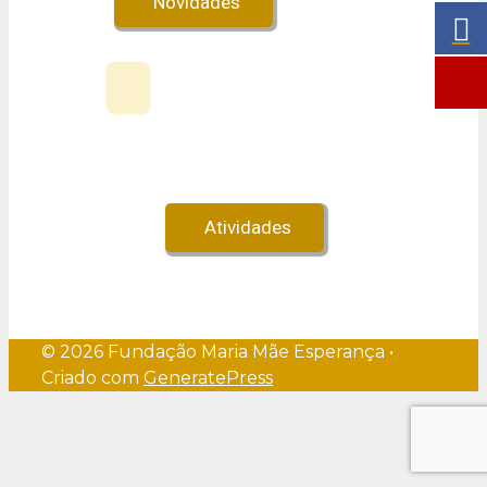
Novidades
Veja no Youtube!
Atividades
© 2026 Fundação Maria Mãe Esperança
•
Criado com
GeneratePress