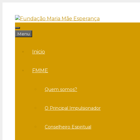
Saltar
para
o
conteúdo
Menu
Menu
Inicio
FMME
Quem somos?
O Principal Impulsionador
Conselheiro Espiritual