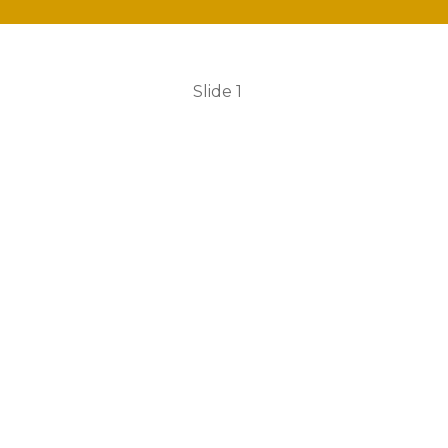
Slide 1
o à
FMME
- Fundação Maria Mã
e!